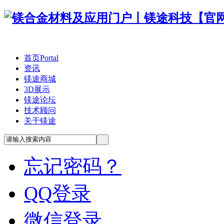
首页
Portal
资讯
镁途商城
3D展示
镁途论坛
技术顾问
关于镁途
忘记密码？
QQ登录
微信登录