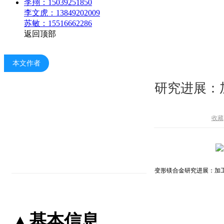
李翔：15039251850
李文虎：13849202009
苏敏：15516662286
返回顶部
本文作者
变形镁合金研究进展：
收藏
ISBN编号: 9787548729914
书名: 变形镁合金研究进展：加
出版时间: 2018年07月
出版社名称: 中南大学出版社有限责任公书名: 变形镁合金研究进展
▲基本信息