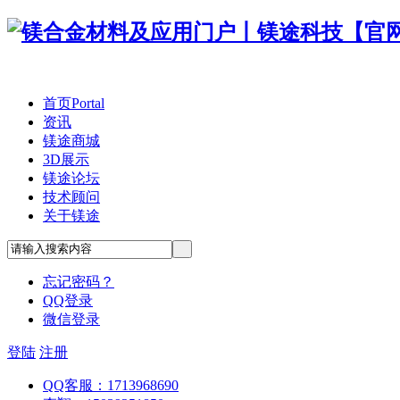
首页
Portal
资讯
镁途商城
3D展示
镁途论坛
技术顾问
关于镁途
忘记密码？
QQ登录
微信登录
登陆
注册
QQ客服：1713968690