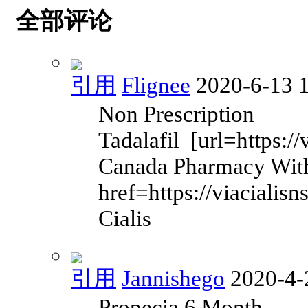
全部评论
引用
Flignee
2020-6-13 
Non Prescription
Tadalafil [url=https://
Canada Pharmacy With
href=https://viacialis
Cialis
引用
Jannishego
2020-4-
Propecia 6 Month