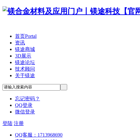
首页
Portal
资讯
镁途商城
3D展示
镁途论坛
技术顾问
关于镁途
忘记密码？
QQ登录
微信登录
登陆
注册
QQ客服：1713968690