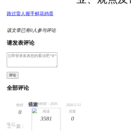
路过
雷人
握手
鲜花
鸡蛋
该文章已有
0
人参与评论
请发表评论
评论
全部评论
镁途
发布时间：2020-
粉丝
2020-5-13
0
13:18
阅读
回复
3581
0
05-12
上一篇：