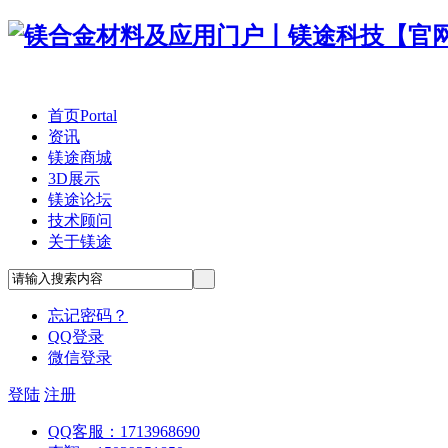
首页
Portal
资讯
镁途商城
3D展示
镁途论坛
技术顾问
关于镁途
忘记密码？
QQ登录
微信登录
登陆
注册
QQ客服：1713968690