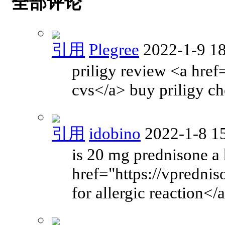
全部评论
引用
Plegree
2022-1-9 1
priligy review <a href
cvs</a> buy priligy c
引用
idobino
2022-1-8 1
is 20 mg prednisone a
href="https://vpredni
for allergic reaction</