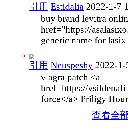
引用
Estidalia
2022-1-7 
buy brand levitra onli
href="https://asalasix
generic name for lasix
引用
Neuspeshy
2022-1-
viagra patch <a
href=https://vsildenaf
force</a> Priligy Hou
查看全部