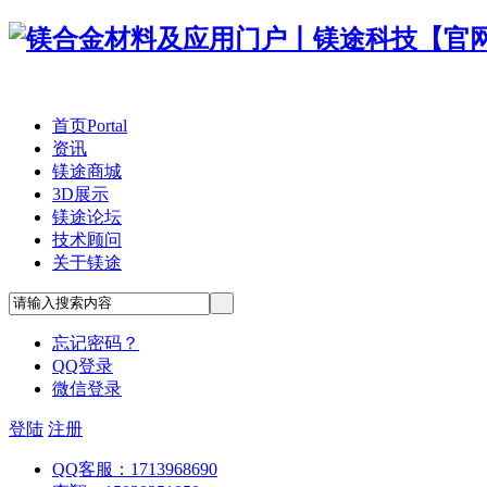
首页
Portal
资讯
镁途商城
3D展示
镁途论坛
技术顾问
关于镁途
忘记密码？
QQ登录
微信登录
登陆
注册
QQ客服：1713968690