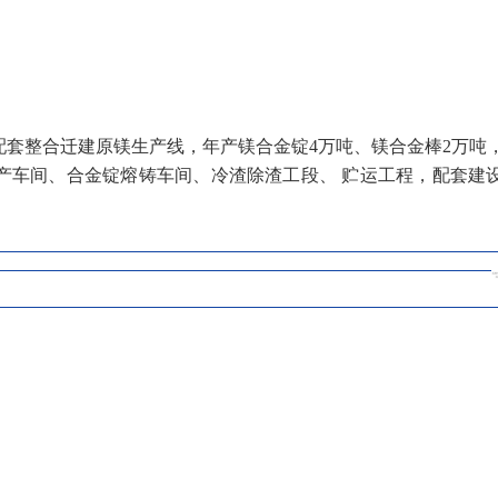
，配套整合迁建原镁生产线，年产镁合金锭4万吨、镁合金棒2万吨
产车间、合金锭熔铸车间、
冷渣除渣工段
、 贮运工程，配套建