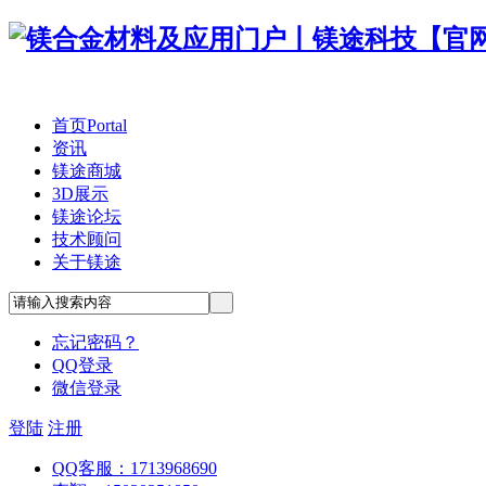
首页
Portal
资讯
镁途商城
3D展示
镁途论坛
技术顾问
关于镁途
忘记密码？
QQ登录
微信登录
登陆
注册
QQ客服：1713968690