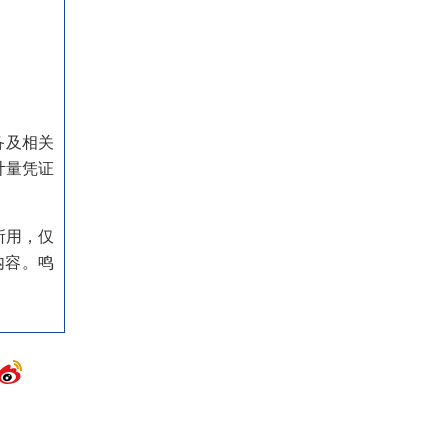
备及相关
计量凭证
所用，仅
内容。鸣