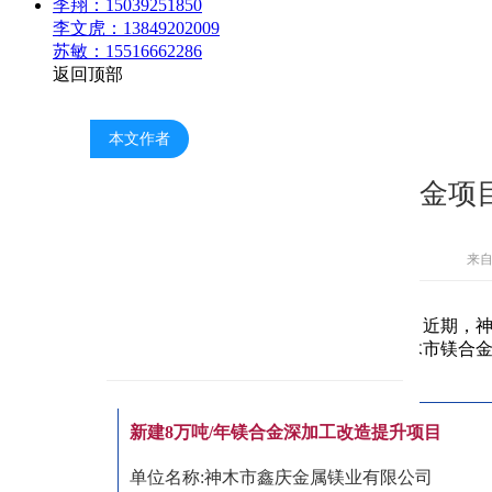
李翔：15039251850
李文虎：13849202009
苏敏：15516662286
返回顶部
本文作者
镁关注：神木市2个镁合金项目
来自
据尚镁网从陕西政务服务网得到的信息，近期，神
过。这些项目建成后，将进一步提高神木市镁合
新建8万吨/年镁合金深加工改造提升项目
单位名称:神木市鑫庆金属镁业有限公司