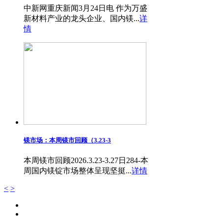
中新网重庆新闻3月24日电 作为万盛
新材料产业的龙头企业、国内镁...
详
情
镁市场：本周镁市回顾（3.23-3
本周镁市回顾2026.3.23-3.27日284-本
周国内镁锭市场整体呈现坚挺...
详情
<
>