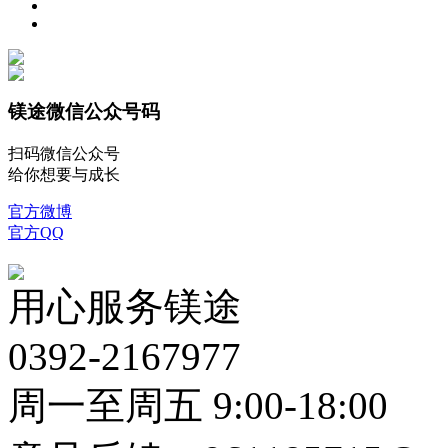
镁途微信公众号码
扫码微信公众号
给你想要与成长
官方微博
官方QQ
用心服务镁途
0392-2167977
周一至周五 9:00-18:00