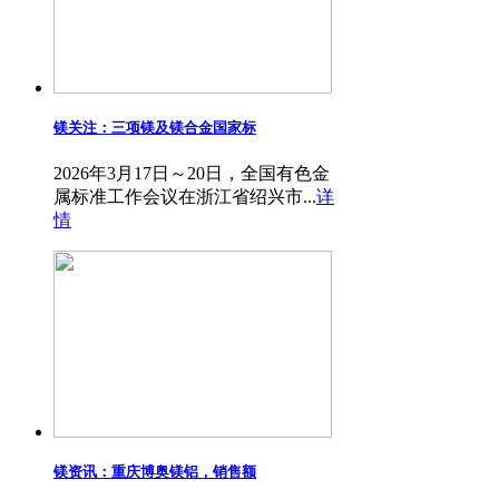
镁关注：三项镁及镁合金国家标
2026年3月17日～20日，全国有色金
属标准工作会议在浙江省绍兴市...
详
情
镁资讯：重庆博奥镁铝，销售额